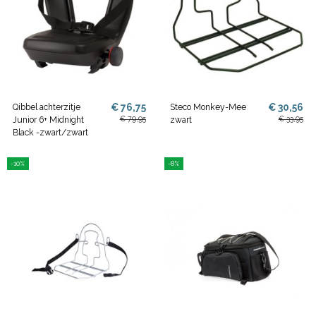
€ 76,75
€ 30,56
Qibbel achterzitje
Steco Monkey-Mee
€ 79,95
€ 33,95
Junior 6+ Midnight
zwart
Black -zwart/zwart
-10%
-8%