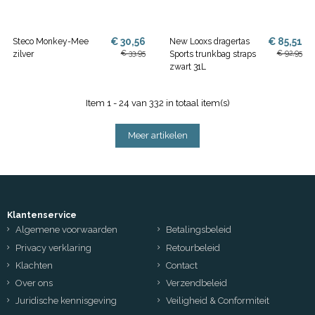
€ 30,56
€ 85,51
Steco Monkey-Mee
New Looxs dragertas
€ 33,95
€ 92,95
zilver
Sports trunkbag straps
zwart 31L
Item 1 - 24 van 332 in totaal item(s)
Meer artikelen
Klantenservice
Algemene voorwaarden
Betalingsbeleid
Privacy verklaring
Retourbeleid
Klachten
Contact
Over ons
Verzendbeleid
Juridische kennisgeving
Veiligheid & Conformiteit