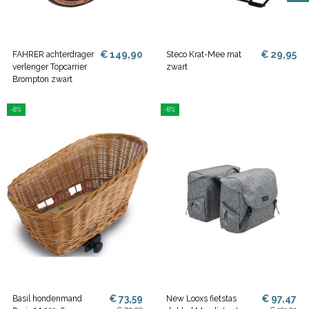
€ 149,90
€ 29,95
FAHRER achterdrager
Steco Krat-Mee mat
verlenger Topcarrier
zwart
Brompton zwart
-8%
-8%
€ 73,59
€ 97,47
Basil hondenmand
New Looxs fietstas