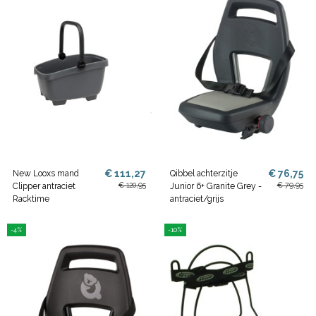
€ 111,27
€ 76,75
New Looxs mand
Qibbel achterzitje
€ 120,95
€ 79,95
Clipper antraciet
Junior 6+ Granite Grey -
Racktime
antraciet/grijs
-4%
-10%