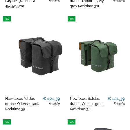
€ 79,99
€ 105,95
Pasja M 30L Senna
dubbel Mondi Joy Ivy
45x35x33cm
grey Racktime 38L
-8%
-8%
€ 121,39
€ 121,39
New Looxs fietstas
New Looxs fietstas
€ 131,95
€ 131,95
dubbel Odense black
dubbel Odense green
Racktime 39L
Racktime 39L
-8%
-4%