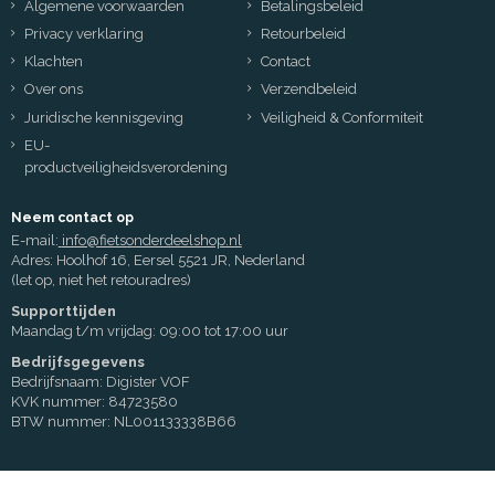
Algemene voorwaarden
Betalingsbeleid
Privacy verklaring
Retourbeleid
Klachten
Contact
Over ons
Verzendbeleid
Juridische kennisgeving
Veiligheid & Conformiteit
EU-
productveiligheidsverordening
Neem contact op
E-mail:
info@fietsonderdeelshop.nl
Adres: Hoolhof 16, Eersel 5521 JR, Nederland
(let op, niet het retouradres)
Supporttijden
Maandag t/m vrijdag: 09:00 tot 17:00 uur
Bedrijfsgegevens
Bedrijfsnaam: Digister VOF
KVK nummer: 84723580
BTW nummer: NL001133338B66