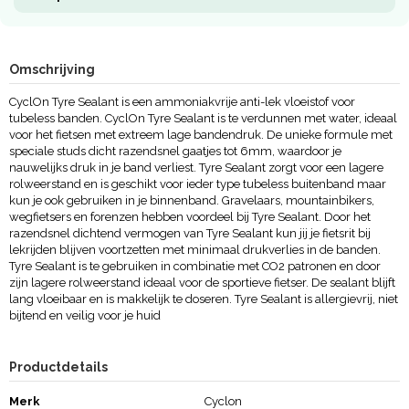
Omschrijving
CyclOn Tyre Sealant is een ammoniakvrije anti-lek vloeistof voor
tubeless banden. CyclOn Tyre Sealant is te verdunnen met water, ideaal
voor het fietsen met extreem lage bandendruk. De unieke formule met
speciale studs dicht razendsnel gaatjes tot 6mm, waardoor je
nauwelijks druk in je band verliest. Tyre Sealant zorgt voor een lagere
rolweerstand en is geschikt voor ieder type tubeless buitenband maar
kun je ook gebruiken in je binnenband. Gravelaars, mountainbikers,
wegfietsers en forenzen hebben voordeel bij Tyre Sealant. Door het
razendsnel dichtend vermogen van Tyre Sealant kun jij je fietsrit bij
lekrijden blijven voortzetten met minimaal drukverlies in de banden.
Tyre Sealant is te gebruiken in combinatie met CO2 patronen en door
zijn lagere rolweerstand ideaal voor de sportieve fietser. De sealant blijft
lang vloeibaar en is makkelijk te doseren. Tyre Sealant is allergievrij, niet
bijtend en veilig voor je huid
Productdetails
Merk
Cyclon