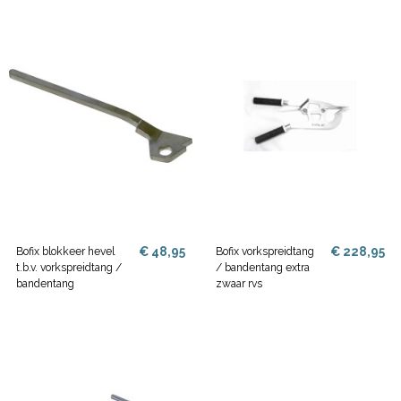
€ 48,95
€ 228,95
Bofix blokkeer hevel
Bofix vorkspreidtang
t.b.v. vorkspreidtang /
/ bandentang extra
bandentang
zwaar rvs