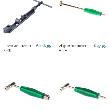
€ 206,95
€ 47,95
Hozan vorkuitzetter
Alligator compressor
C-451
nippel