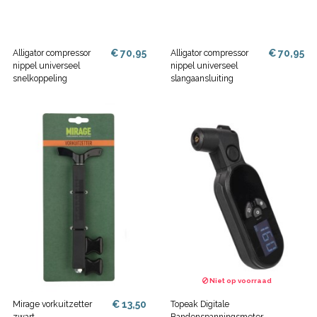
€ 70,95
€ 70,95
Alligator compressor
Alligator compressor
nippel universeel
nippel universeel
snelkoppeling
slangaansluiting
Niet op voorraad
€ 13,50
Mirage vorkuitzetter
Topeak Digitale
zwart
Bandenspanningsmeter