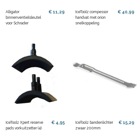
€ 11,29
€ 40,99
Alligator
IceToolz compessor
binnenventielsleutel
handvat met orion
voor Schrader
snelkoppeling
€ 4,95
€ 15,29
IceToolz Xpert reserve
IceToolz bandenlichter
pads vorkuitzetter (4)
zwaar 200mm