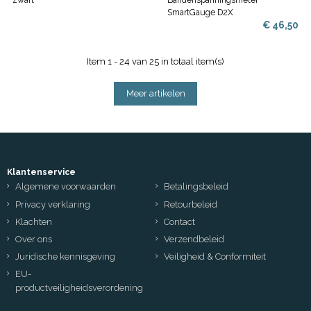
SmartGauge D2X
€ 46,50
Item 1 - 24 van 25 in totaal item(s)
Meer artikelen
Klantenservice
Algemene voorwaarden
Betalingsbeleid
Privacy verklaring
Retourbeleid
Klachten
Contact
Over ons
Verzendbeleid
Juridische kennisgeving
Veiligheid & Conformiteit
EU-
productveiligheidsverordening