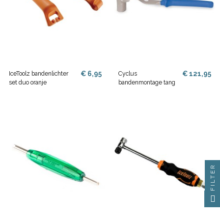
€ 6,95
€ 121,95
IceToolz bandenlichter
Cyclus
set duo oranje
bandenmontage tang
FILTER