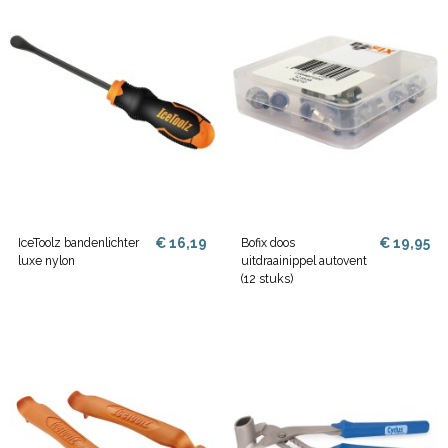
€ 16,19
€ 19,95
IceToolz bandenlichter
Bofix doos
luxe nylon
uitdraainippel autovent
(12 stuks)