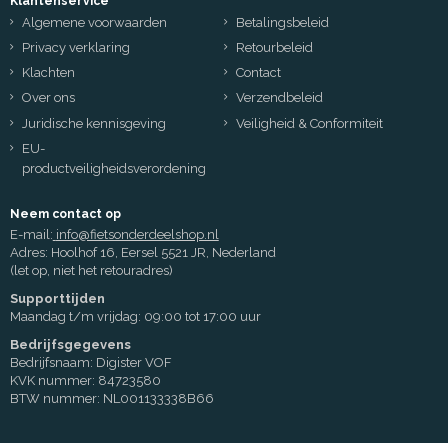
Klantenservice
Algemene voorwaarden
Betalingsbeleid
Privacy verklaring
Retourbeleid
Klachten
Contact
Over ons
Verzendbeleid
Juridische kennisgeving
Veiligheid & Conformiteit
EU-
productveiligheidsverordening
Neem contact op
E-mail:
info@fietsonderdeelshop.nl
Adres: Hoolhof 16, Eersel 5521 JR, Nederland
(let op, niet het retouradres)
Supporttijden
Maandag t/m vrijdag: 09:00 tot 17:00 uur
Bedrijfsgegevens
Bedrijfsnaam: Digister VOF
KVK nummer: 84723580
BTW nummer: NL001133338B66