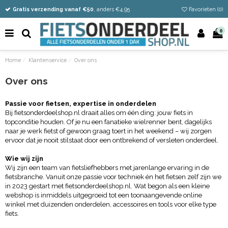
Vandaag besteld
Gratis verzending vanaf €50
Eenvoudig retour
, anders €4,95
Favorieten (
0
)
0
Home
Klantenservice
Over ons
Over ons
Passie voor fietsen, expertise in onderdelen
Bij fietsonderdeelshop.nl draait alles om één ding: jouw fiets in
topconditie houden. Of je nu een fanatieke wielrenner bent, dagelijks
naar je werk fietst of gewoon graag toert in het weekend – wij zorgen
ervoor dat je nooit stilstaat door een ontbrekend of versleten onderdeel.
Wie wij zijn
Wij zijn een team van fietsliefhebbers met jarenlange ervaring in de
fietsbranche. Vanuit onze passie voor techniek én het fietsen zelf zijn we
in 2023 gestart met fietsonderdeelshop.nl. Wat begon als een kleine
webshop is inmiddels uitgegroeid tot een toonaangevende online
winkel met duizenden onderdelen, accessoires en tools voor elke type
fiets.