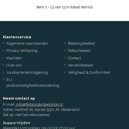
Item 1 - 13 van 13 in totaal item(s)
Klantenservice
Algemene voorwaarden
Betalingsbeleid
Privacy verklaring
Retourbeleid
Klachten
Contact
Over ons
Verzendbeleid
Juridische kennisgeving
Veiligheid & Conformiteit
EU-
productveiligheidsverordening
Neem contact op
E-mail:
info@fietsonderdeelshop.nl
Adres: Hoolhof 16, Eersel 5521 JR, Nederland
(let op, niet het retouradres)
Supporttijden
Maandag t/m vrijdag: 09:00 tot 17:00 uur