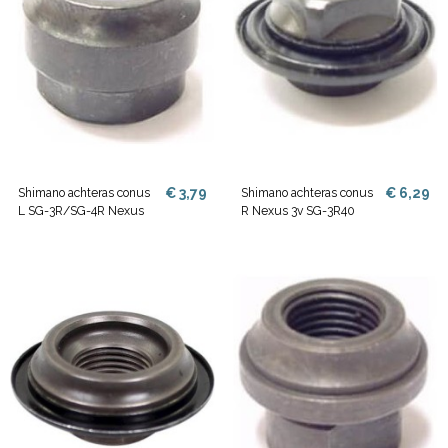
€ 3,79
€ 6,29
Shimano achteras conus
Shimano achteras conus
L SG-3R/SG-4R Nexus
R Nexus 3v SG-3R40