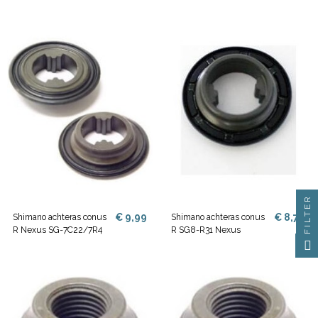
FILTER
€ 9,99
€ 8,79
Shimano achteras conus
Shimano achteras conus
R Nexus SG-7C22/7R4
R SG8-R31 Nexus