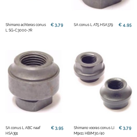
€ 3,79
€ 4,95
Shimano achteras conus
SA conus L AT5 HSA379
L SG-C3000-7R
€ 3,95
€ 3,79
SA conus L ABC naaf
Shimano vooras conus LI
HSA391
M9x11 HBIM30/40