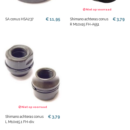
Niet op voorraad
€ 11,95
€ 3,79
SA conus HSA237
Shimano achteras conus
R M10x15 FH-A551
Niet op voorraad
€ 3,79
Shimano achteras conus
L M10x15.1 FH-div.