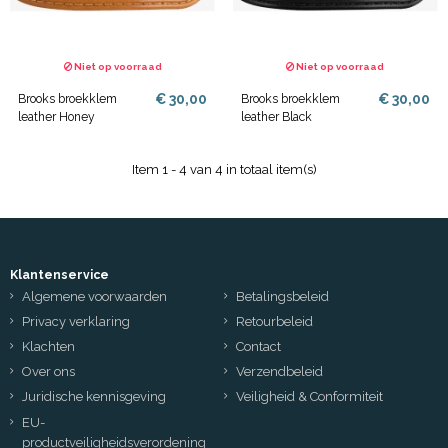
Niet op voorraad
Niet op voorraad
€ 30,00
€ 30,00
Brooks broekklem
Brooks broekklem
leather Honey
leather Black
Item 1 - 4 van 4 in totaal item(s)
Klantenservice
Algemene voorwaarden
Betalingsbeleid
Privacy verklaring
Retourbeleid
Klachten
Contact
Over ons
Verzendbeleid
Juridische kennisgeving
Veiligheid & Conformiteit
EU-
productveiligheidsverordening