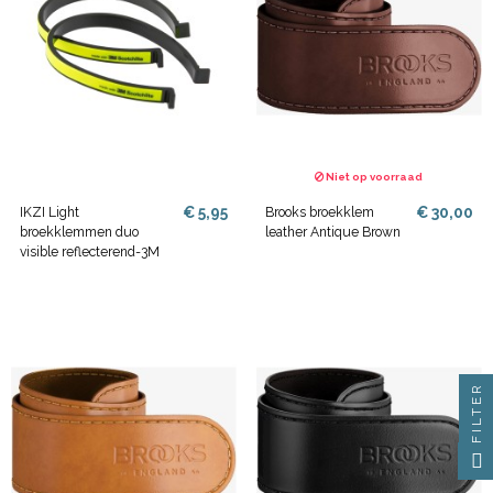
Niet op voorraad
€ 5,95
€ 30,00
IKZI Light
Brooks broekklem
broekklemmen duo
leather Antique Brown
visible reflecterend-3M
FILTER