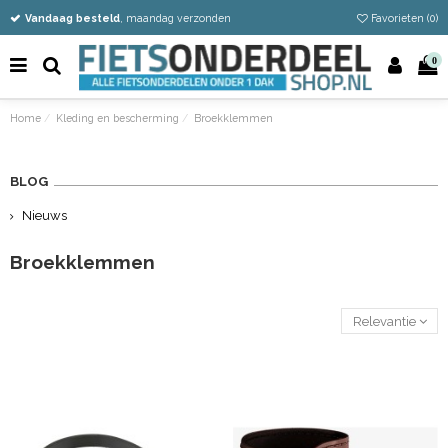
Vandaag besteld
Gratis verzending vanaf €50
Eenvoudig retour
, maandag verzonden
Favorieten (
0
)
0
Home
Kleding en bescherming
Broekklemmen
BLOG
Nieuws
Broekklemmen
Relevantie