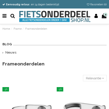
Vandaag besteld
Gratis verzending vanaf €50
Eenvoudig retour
, en 14 dagen bedenktijd
Favorieten (
0
)
0
Home
Frame
Frameonderdelen
BLOG
Nieuws
Frameonderdelen
Relevantie
-3%
-3%