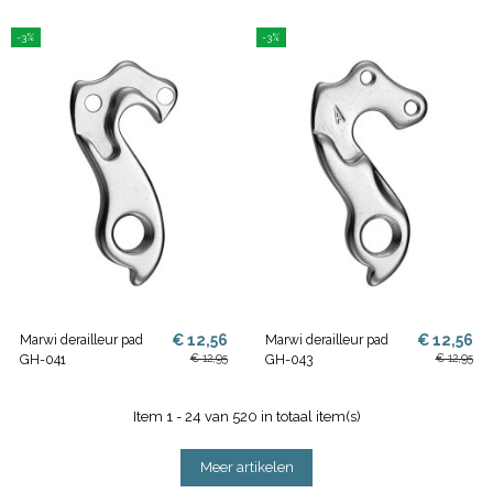
-3%
-3%
€ 12,56
€ 12,56
Marwi derailleur pad
Marwi derailleur pad
€ 12,95
€ 12,95
GH-041
GH-043
Item 1 - 24 van 520 in totaal item(s)
Meer artikelen