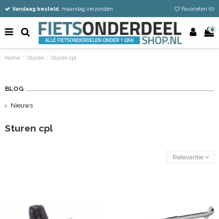
Vandaag besteld
Gratis verzending vanaf €50
Eenvoudig retour
, maandag verzonden
Favorieten (
0
)
0
Home
Sturen
Sturen cpl
BLOG
Nieuws
Sturen cpl
Relevantie