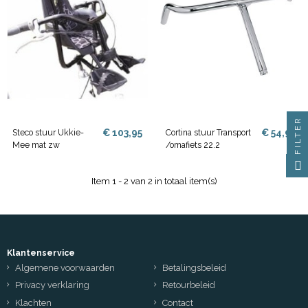
FILTER
€ 103,95
€ 54,95
Steco stuur Ukkie-
Cortina stuur Transport
Mee mat zw
/omafiets 22.2
Item 1 - 2 van 2 in totaal item(s)
Klantenservice
Algemene voorwaarden
Betalingsbeleid
Privacy verklaring
Retourbeleid
Klachten
Contact