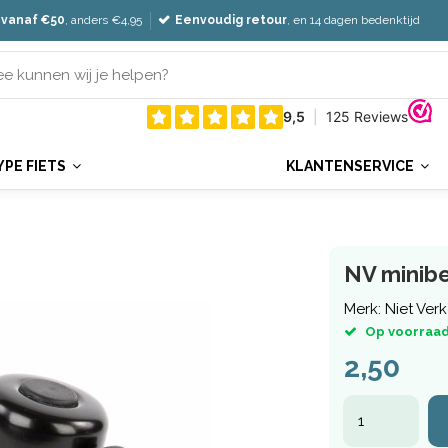
 vanaf €50
, anders €4,95
Eenvoudig retour
, en 14 dagen bedenktijd
YPE FIETS
KLANTENSERVICE
NV minibe
Merk:
Niet Ver
Op voorraad
2,50