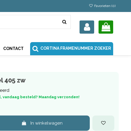
Favorieten (
0
)
CORTINA FRAMENUMMER ZOEKER
CONTACT
l 405 zw
keerd
, vandaag besteld? Maandag verzonden!
In winkelwagen