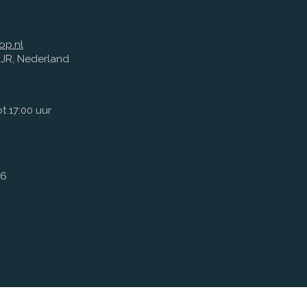
op.nl
1 JR, Nederland
t 17:00 uur
66