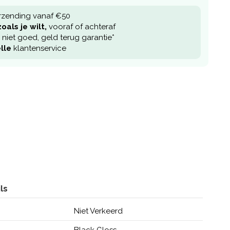
rzending vanaf €50
oals je wilt,
vooraf of achteraf
niet goed, geld terug garantie*
lle
klantenservice
ls
Niet Verkeerd
Black Gloss