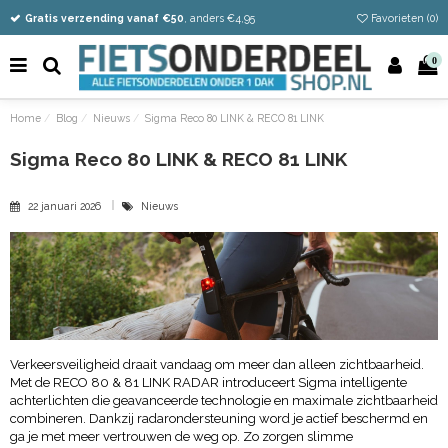
Vandaag besteld
Gratis verzending vanaf €50
Eenvoudig retour
, anders €4,95
Favorieten (
0
)
0
Home
Blog
Nieuws
Sigma Reco 80 LINK & RECO 81 LINK
Sigma Reco 80 LINK & RECO 81 LINK
22 januari 2026
Nieuws
Verkeersveiligheid draait vandaag om meer dan alleen zichtbaarheid.
Met de RECO 80 & 81 LINK RADAR introduceert Sigma intelligente
achterlichten die geavanceerde technologie en maximale zichtbaarheid
combineren. Dankzij radarondersteuning word je actief beschermd en
ga je met meer vertrouwen de weg op. Zo zorgen slimme