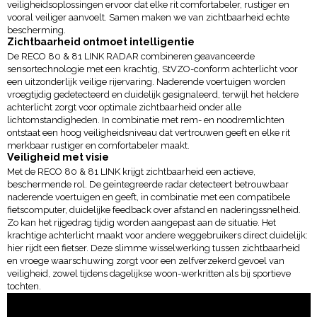
veiligheidsoplossingen ervoor dat elke rit comfortabeler, rustiger en
vooral veiliger aanvoelt. Samen maken we van zichtbaarheid echte
bescherming.
Zichtbaarheid ontmoet intelligentie
De RECO 80 & 81 LINK RADAR combineren geavanceerde
sensortechnologie met een krachtig, StVZO-conform achterlicht voor
een uitzonderlijk veilige rijervaring. Naderende voertuigen worden
vroegtijdig gedetecteerd en duidelijk gesignaleerd, terwijl het heldere
achterlicht zorgt voor optimale zichtbaarheid onder alle
lichtomstandigheden. In combinatie met rem- en noodremlichten
ontstaat een hoog veiligheidsniveau dat vertrouwen geeft en elke rit
merkbaar rustiger en comfortabeler maakt.
Veiligheid met visie
Met de RECO 80 & 81 LINK krijgt zichtbaarheid een actieve,
beschermende rol. De geïntegreerde radar detecteert betrouwbaar
naderende voertuigen en geeft, in combinatie met een compatibele
fietscomputer, duidelijke feedback over afstand en naderingssnelheid.
Zo kan het rijgedrag tijdig worden aangepast aan de situatie. Het
krachtige achterlicht maakt voor andere weggebruikers direct duidelijk:
hier rijdt een fietser. Deze slimme wisselwerking tussen zichtbaarheid
en vroege waarschuwing zorgt voor een zelfverzekerd gevoel van
veiligheid, zowel tijdens dagelijkse woon-werkritten als bij sportieve
tochten.