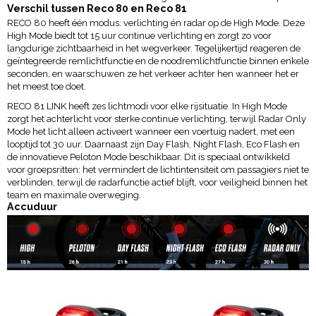
Verschil tussen Reco 80 en Reco 81
RECO 80 heeft één modus: verlichting én radar op de High Mode. Deze
High Mode biedt tot 15 uur continue verlichting en zorgt zo voor
langdurige zichtbaarheid in het wegverkeer. Tegelijkertijd reageren de
geïntegreerde remlichtfunctie en de noodremlichtfunctie binnen enkele
seconden, en waarschuwen ze het verkeer achter hen wanneer het er
het meest toe doet.
RECO 81 LINK heeft zes lichtmodi voor elke rijsituatie. In High Mode
zorgt het achterlicht voor sterke continue verlichting, terwijl Radar Only
Mode het licht alleen activeert wanneer een voertuig nadert, met een
looptijd tot 30 uur. Daarnaast zijn Day Flash, Night Flash, Eco Flash en
de innovatieve Peloton Mode beschikbaar. Dit is speciaal ontwikkeld
voor groepsritten: het vermindert de lichtintensiteit om passagiers niet te
verblinden, terwijl de radarfunctie actief blijft, voor veiligheid binnen het
team en maximale overweging.
Accuduur