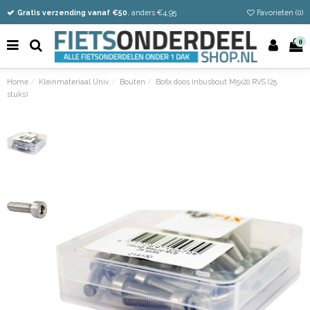
Vandaag besteld
Gratis verzending vanaf €50
Eenvoudig retour
, anders €4,95
Favorieten (
0
)
0
Home
Kleinmateriaal Univ
Bouten
Bofix doos inbusbout M5x20 RVS (25
stuks)