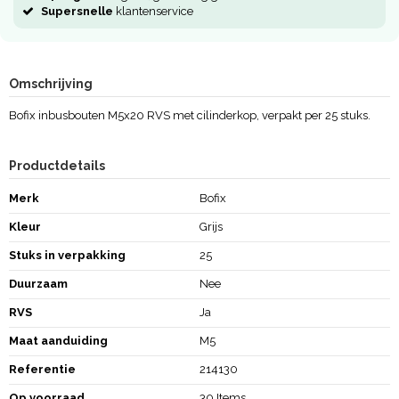
Supersnelle
klantenservice
Omschrijving
Bofix inbusbouten M5x20 RVS met cilinderkop, verpakt per 25 stuks.
Productdetails
Merk
Bofix
Kleur
Grijs
Stuks in verpakking
25
Duurzaam
Nee
RVS
Ja
Maat aanduiding
M5
Referentie
214130
Op voorraad
30 Items