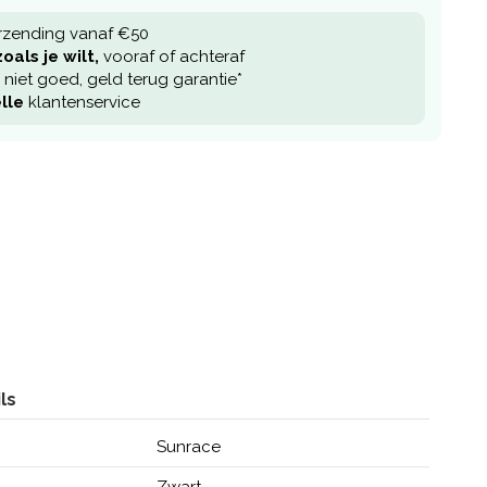
rzending vanaf €50
oals je wilt,
vooraf of achteraf
niet goed, geld terug garantie*
lle
klantenservice
ls
Sunrace
Zwart