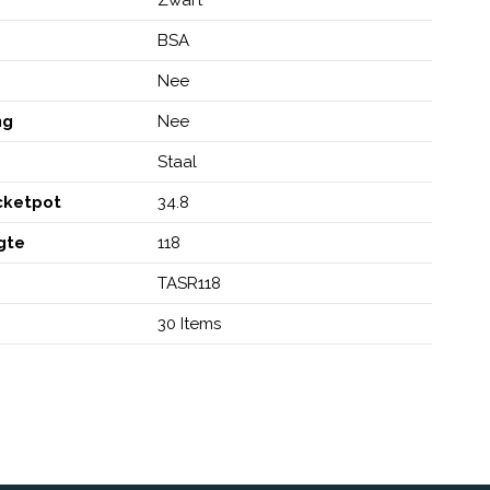
BSA
Nee
ng
Nee
Staal
cketpot
34.8
gte
118
TASR118
30 Items