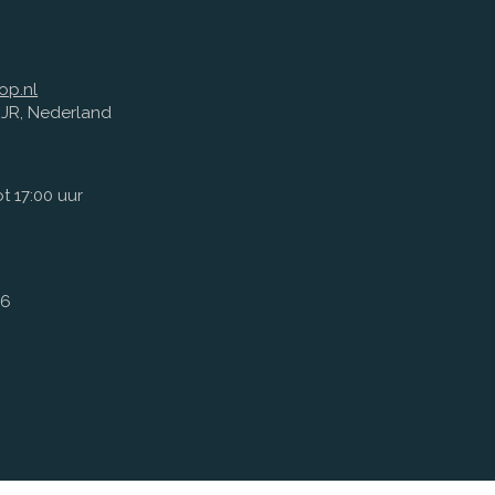
op.nl
1 JR, Nederland
t 17:00 uur
66