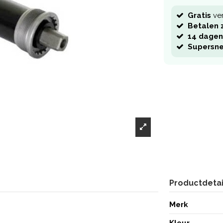
Gratis
ve
Betalen z
14 dagen
Supersne
Productdetai
Merk
Kleur