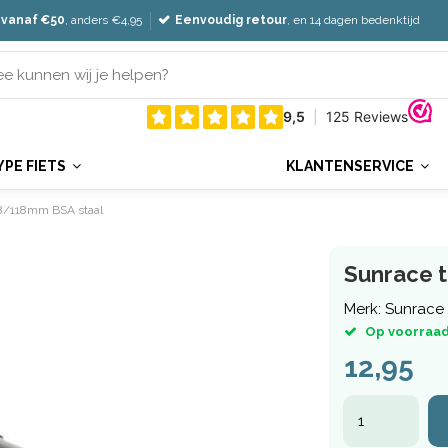
 vanaf €50
, anders €4,95
Eenvoudig retour
, en 14 dagen bedenktijd
YPE FIETS
KLANTENSERVICE
68/118mm BSA staal
Sunrace 
Merk:
Sunrace
Op voorraad
12,95