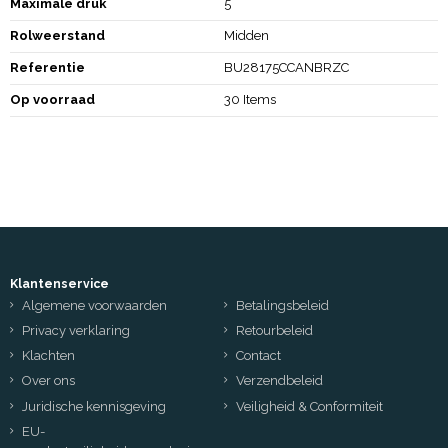
Maximale druk
5
Rolweerstand
Midden
Referentie
BU28175CCANBRZC
Op voorraad
30 Items
Klantenservice
Algemene voorwaarden
Betalingsbeleid
Privacy verklaring
Retourbeleid
Klachten
Contact
Over ons
Verzendbeleid
Juridische kennisgeving
Veiligheid & Conformiteit
EU-