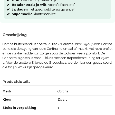
Gratis
verzending vanaf €50
Betalen zoals je wilt,
vooraf of achteraf
14 dagen
niet goed, geld terug garantie*
Supersnelle
klantenservice
Omschrijving
Cortina buitenband Canberra R Black/Caramel 28x1.75/47-622. Cortina
band die de styling van jouw Cortina helemaal af maakt. Het retro profiel
en de vlakke middenlijn zorgen voor de looks en veel rijcomfort. De
Canberra is geschikt voor E-bikes met een trapondersteuning tot 25km-
u. Voor de snellere E-bikes, de S-pedelecs, worden banden geadviseerd
die tot 50 km-u zijn goedgekeurd.
Productdetails
Merk
Cortina
Kleur
Zwart
Stuks in verpakking
1