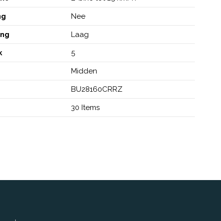
ng
Nee
ing
Laag
k
5
d
Midden
BU28160CRRZ
30 Items