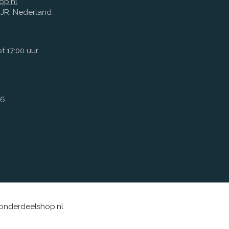
op.nl
1 JR, Nederland
t 17:00 uur
66
sonderdeelshop.nl