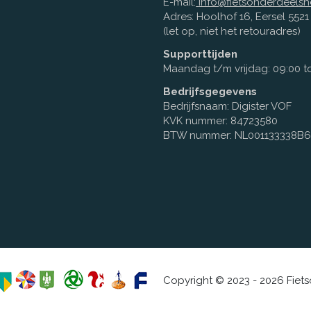
E-mail:
info@fietsonderdeelsh
Adres: Hoolhof 16, Eersel 552
(let op, niet het retouradres)
Supporttijden
Maandag t/m vrijdag: 09:00 to
Bedrijfsgegevens
Bedrijfsnaam: Digister VOF
KVK nummer: 84723580
BTW nummer: NL001133338B
Copyright © 2023 - 2026 Fiet