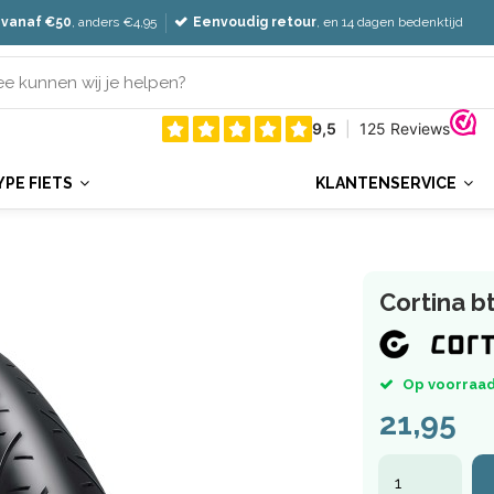
 vanaf €50
, anders €4,95
Eenvoudig retour
, en 14 dagen bedenktijd
YPE FIETS
KLANTENSERVICE
Cortina bt
Op voorraad
21,95