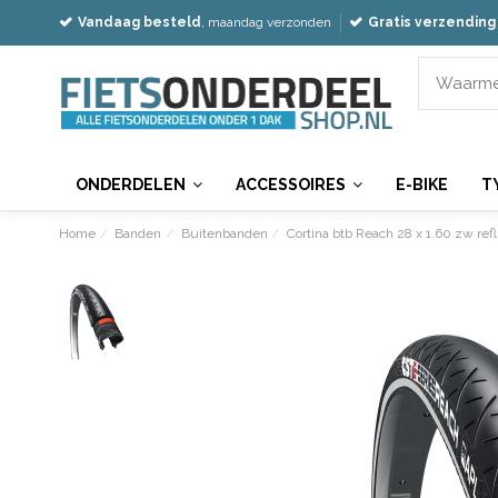
Vandaag besteld
, maandag verzonden
Gratis verzending
ONDERDELEN
ACCESSOIRES
E-BIKE
T
Home
Banden
Buitenbanden
Cortina btb Reach 28 x 1.60 zw refl