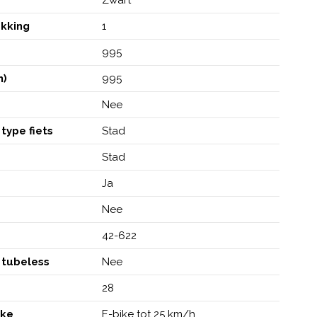
akking
1
995
m)
995
Nee
type fiets
Stad
Stad
Ja
Nee
42-622
 tubeless
Nee
28
ike
E-bike tot 25 km/h