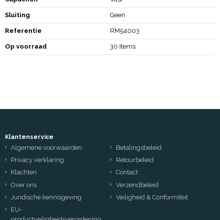
Sluiting
Geen
Referentie
RM54003
Op voorraad
30 Items
Klantenservice
Algemene voorwaarden
Betalingsbeleid
Privacy verklaring
Retourbeleid
Klachten
Contact
Over ons
Verzendbeleid
Juridische kennisgeving
Veiligheid & Conformiteit
EU-
productveiligheidsverordening