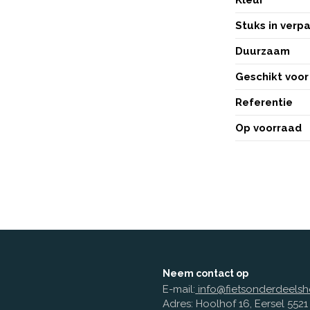
Stuks in verp
Duurzaam
Geschikt voor
Referentie
Op voorraad
Neem contact op
E-mail:
info@fietsonderdeelsh
Adres: Hoolhof 16, Eersel 552