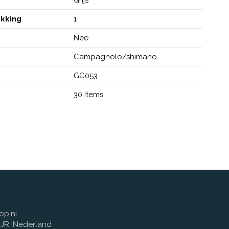
akking
1
Nee
Campagnolo/shimano
GC053
30 Items
op.nl
1 JR, Nederland