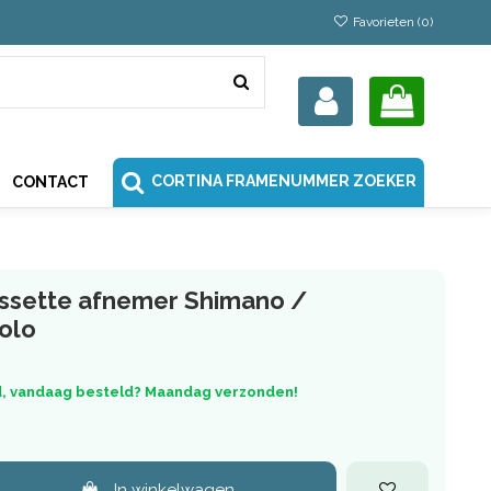
Favorieten (
0
)
CORTINA FRAMENUMMER ZOEKER
CONTACT
assette afnemer Shimano /
olo
, vandaag besteld? Maandag verzonden!
In winkelwagen