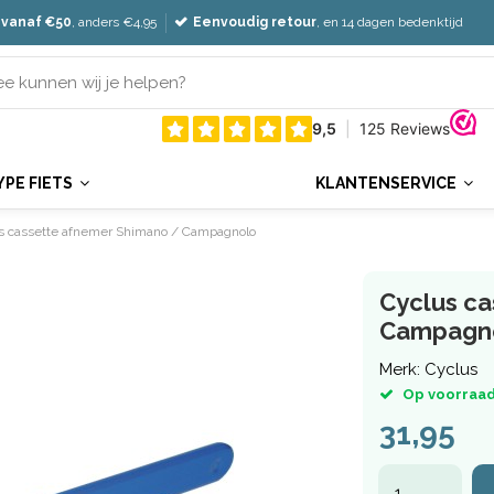
 vanaf €50
, anders €4,95
Eenvoudig retour
, en 14 dagen bedenktijd
YPE FIETS
KLANTENSERVICE
s cassette afnemer Shimano / Campagnolo
Cyclus c
Campagn
Merk:
Cyclus
Op voorraad
31,95