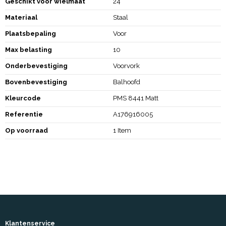
Geschikt voor wielmaat
24
Materiaal
Staal
Plaatsbepaling
Voor
Max belasting
10
Onderbevestiging
Voorvork
Bovenbevestiging
Balhoofd
Kleurcode
PMS 8441 Matt
Referentie
A176916005
Op voorraad
1 Item
Klantenservice