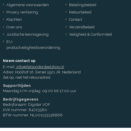
Algemene voorwaarden
Betalingsbeleid
Privacy verklaring
Retourbeleid
Klachten
Contact
Over ons
Verzendbeleid
Juridische kennisgeving
Veiligheid & Conformiteit
EU-
productveiligheidsverordening
Neem contact op
E-mail:
info@fietsonderdeelshop.nl
Adres: Hoolhof 16, Eersel 5521 JR, Nederland
(let op, niet het retouradres)
Supporttijden
Maandag t/m vrijdag: 09:00 tot 17:00 uur
Bedrijfsgegevens
Bedrijfsnaam: Digister VOF
KVK nummer: 84723580
BTW nummer: NL001133338B66