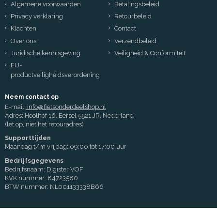
Algemene voorwaarden
Betalingsbeleid
Privacy verklaring
Retourbeleid
Klachten
Contact
Over ons
Verzendbeleid
Juridische kennisgeving
Veiligheid & Conformiteit
EU-
productveiligheidsverordening
Neem contact op
E-mail:
info@fietsonderdeelshop.nl
Adres: Hoolhof 16, Eersel 5521 JR, Nederland
(let op, niet het retouradres)
Supporttijden
Maandag t/m vrijdag: 09:00 tot 17:00 uur
Bedrijfsgegevens
Bedrijfsnaam: Digister VOF
KVK nummer: 84723580
BTW nummer: NL001133338B66