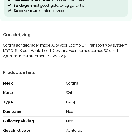
Betalen zoals je wilt,
vooraf of achteraf
14 dagen
niet goed, geld terug garantie*
Supersnelle
klantenservice
Omschrijving
Cortina achterdrager model City voor Ecomo U4 Transport 36v systeem
MY2018. Kleur: White Pearl. Geschikt voor frames dames 50 cm. L
230mm. Kleurnummer: PGSW 485
Productdetails
Merk
Cortina
Kleur
Wit
Type
E-U4
Duurzaam
Nee
Bulkverpakking
Nee
Geschikt voor
Achterop