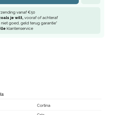
rzending vanaf €50
oals je wilt,
vooraf of achteraf
niet goed, geld terug garantie*
lle
klantenservice
ls
Cortina
Grijs