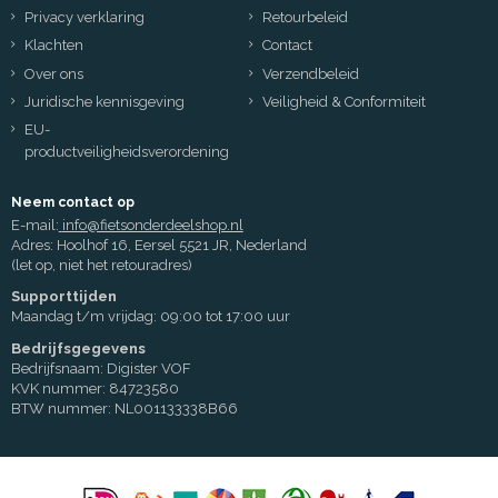
Privacy verklaring
Retourbeleid
Klachten
Contact
Over ons
Verzendbeleid
Juridische kennisgeving
Veiligheid & Conformiteit
EU-
productveiligheidsverordening
Neem contact op
E-mail:
info@fietsonderdeelshop.nl
Adres: Hoolhof 16, Eersel 5521 JR, Nederland
(let op, niet het retouradres)
Supporttijden
Maandag t/m vrijdag: 09:00 tot 17:00 uur
Bedrijfsgegevens
Bedrijfsnaam: Digister VOF
KVK nummer: 84723580
BTW nummer: NL001133338B66