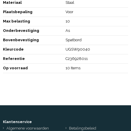
Materiaal
Staal
Plaatsbepaling
Voor
Max belasting
10
Onderbevestiging
As
Bovenbevestiging
Spatbord
Kleurcode
UGSW90040
Referentie
C236928011
Op voorraad
10 Items
Klantenservice
Algemene voorwaarden
Betalingsbeleid