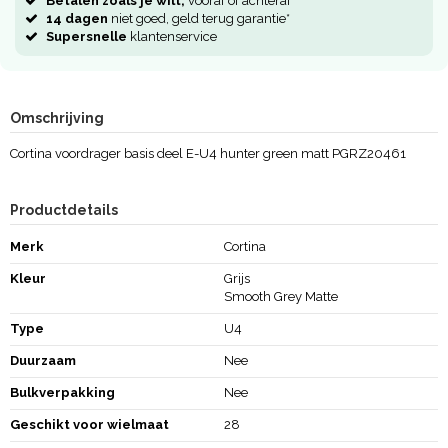
Betalen zoals je wilt,
vooraf of achteraf
14 dagen
niet goed, geld terug garantie*
Supersnelle
klantenservice
Omschrijving
Cortina voordrager basis deel E-U4 hunter green matt PGRZ20461
Productdetails
Merk
Cortina
Kleur
Grijs
Smooth Grey Matte
Type
U4
Duurzaam
Nee
Bulkverpakking
Nee
Geschikt voor wielmaat
28