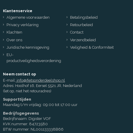
Klantenservice
Algemene voorwaarden
Betalingsbeleid
Privacy verklaring
Retourbeleid
Klachten
Contact
Over ons
Verzendbeleid
Juridische kennisgeving
Veiligheid & Conformiteit
EU-
productveiligheidsverordening
Neem contact op
E-mail:
info@fietsonderdeelshop.nl
Adres: Hoolhof 16, Eersel 5521 JR, Nederland
(let op, niet het retouradres)
Supporttijden
Maandag t/m vrijdag: 09:00 tot 17:00 uur
Bedrijfsgegevens
Bedrijfsnaam: Digister VOF
KVK nummer: 84723580
BTW nummer: NL001133338B66