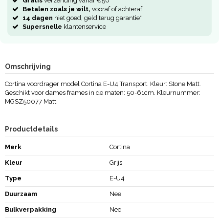
Gratis
verzending vanaf €50
Betalen zoals je wilt,
vooraf of achteraf
14 dagen
niet goed, geld terug garantie*
Supersnelle
klantenservice
Omschrijving
Cortina voordrager model Cortina E-U4 Transport. Kleur: Stone Matt.
Geschikt voor dames frames in de maten: 50-61cm. Kleurnummer:
MGSZ50077 Matt.
Productdetails
Merk
Cortina
Kleur
Grijs
Type
E-U4
Duurzaam
Nee
Bulkverpakking
Nee