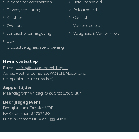
Algemene voorwaarden
Betalingsbeleid
Privacy verklaring
Retourbeleid
Klachten
Contact
Over ons
Verzendbeleid
Juridische kennisgeving
Veiligheid & Conformiteit
EU-
productveiligheidsverordening
Neem contact op
E-mail:
info@fietsonderdeelshop.nl
Adres: Hoolhof 16, Eersel 5521 JR, Nederland
(let op, niet het retouradres)
Supporttijden
Maandag t/m vrijdag: 09:00 tot 17:00 uur
Bedrijfsgegevens
Bedrijfsnaam: Digister VOF
KVK nummer: 84723580
BTW nummer: NL001133338B66