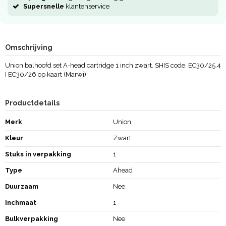
Supersnelle
klantenservice
Omschrijving
Union balhoofd set A-head cartridge 1 inch zwart. SHIS code: EC30/25.4
I EC30/26 op kaart (Marwi)
Productdetails
Merk
Union
Kleur
Zwart
Stuks in verpakking
1
Type
Ahead
Duurzaam
Nee
Inchmaat
1
Bulkverpakking
Nee