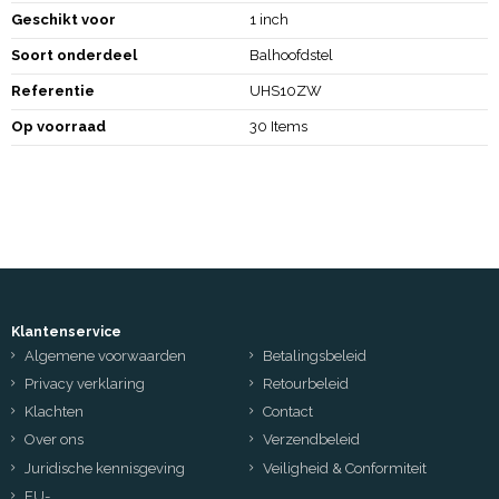
Geschikt voor
1 inch
Soort onderdeel
Balhoofdstel
Referentie
UHS10ZW
Op voorraad
30 Items
Klantenservice
Algemene voorwaarden
Betalingsbeleid
Privacy verklaring
Retourbeleid
Klachten
Contact
Over ons
Verzendbeleid
Juridische kennisgeving
Veiligheid & Conformiteit
EU-