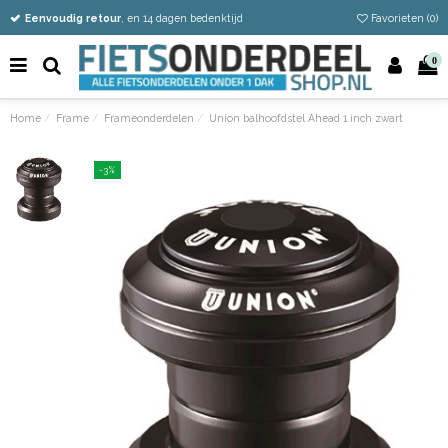
Vandaag besteld
Gratis verzending vanaf €50
Eenvoudig retour
, en 14 dagen bedenktijd
Favorieten (
0
)
0
Home
Frame
Frameonderdelen
Union balhoofdstel Ahead 1 inch zwart
-3%