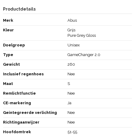
Productdetails
Merk
Abus
Kleur
Grijs
Pure Grey Gloss
Doelgroep
Unisex
Type
GameChanger 2.0
Gewicht
260
Inclusief regenhoes
Nee
Maat
S
Remlichtfunctie
Nee
CE-markering
Ja
Geintegreerde verlichting
Nee
Richtingaanwijzer
Nee
Hoofdomtrek
51-55