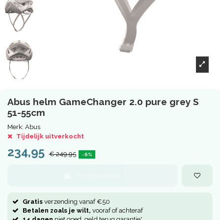
Abus helm GameChanger 2.0 pure grey S
51-55cm
Merk:
Abus
Tijdelijk uitverkocht
234,95
€ 249,95
-6%
In winkelwagen
Gratis
verzending vanaf €50
Betalen zoals je wilt,
vooraf of achteraf
14 dagen
niet goed, geld terug garantie*