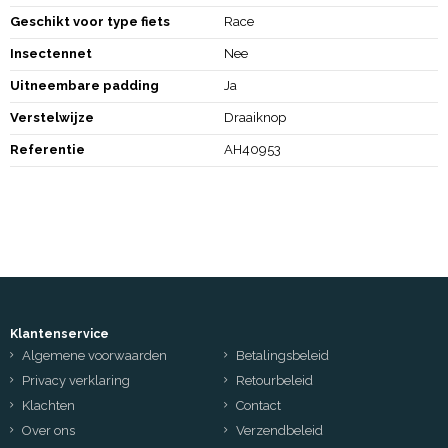
Geschikt voor type fiets
Race
Insectennet
Nee
Uitneembare padding
Ja
Verstelwijze
Draaiknop
Referentie
AH40953
Klantenservice
Algemene voorwaarden
Betalingsbeleid
Privacy verklaring
Retourbeleid
Klachten
Contact
Over ons
Verzendbeleid