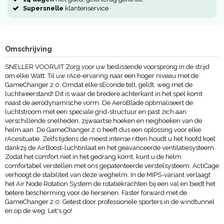
Supersnelle
klantenservice
Omschrijving
SNELLER VOORUIT Zorg voor uw beslissende voorsprong in de strijd
om elke Watt: Til uw rAce-ervaring naar een hoger niveau met de
GameChanger 2.0. Omdat elke sEconde telt, geldt: weg met de
luchtweerstand! Dit is waar de bredere achterkant in het spel komt
naast de aerodynamische vorm. De AeroBlade optimaliseert de
luchtstroom met een speciale grid-structuur en past zich aan
verschillende snelheden, zijwaartse hoeken en neighoeken van de
helm aan. De GameChanger 2.0 heeft dus een oplossing voor elke
rAcesituatie. Zelfs tijdens de meest intense ritten houdt u het hoofd koel
dankzij de AirBoost-luchtinlaat en het geavanceerde ventilatiesysteem.
Zodat het comfort niet in het gedrang komt, kunt u de helm
comfortabel verstellen met ons gepatenteerde verstelsysteem. ActiCage
verhoogt de stabiliteit van deze weghelm. In de MIPS-variant verlaagt
het Air Node Rotation System de rotatiekrachten bij een val en biedt het
betere bescherming voor de hersenen. Faster forward met de
GameChanger 2.0: Getest door professionele sporters in de windtunnel
en op de weg. Let's go!