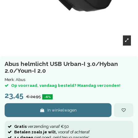
Abus helmlicht USB Urban-I 3.0/Hyban
2.0/Youn-I 2.0
Merk:
Abus
Op voorraad, vandaag besteld? Maandag verzonden!
23,45
€ 24,95
-6%
In winkelwagen
Gratis
verzending vanaf €50
Betalen zoals je wilt,
vooraf of achteraf
14 dagen
niet goed, geld terug garantie*