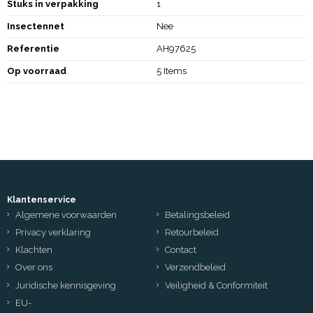
Stuks in verpakking
1
Insectennet
Nee
Referentie
AH97625
Op voorraad
5 Items
Klantenservice
Algemene voorwaarden
Betalingsbeleid
Privacy verklaring
Retourbeleid
Klachten
Contact
Over ons
Verzendbeleid
Juridische kennisgeving
Veiligheid & Conformiteit
EU-