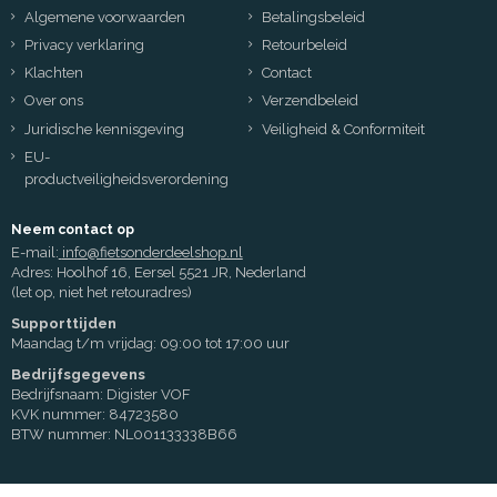
Algemene voorwaarden
Betalingsbeleid
Privacy verklaring
Retourbeleid
Klachten
Contact
Over ons
Verzendbeleid
Juridische kennisgeving
Veiligheid & Conformiteit
EU-
productveiligheidsverordening
Neem contact op
E-mail:
info@fietsonderdeelshop.nl
Adres: Hoolhof 16, Eersel 5521 JR, Nederland
(let op, niet het retouradres)
Supporttijden
Maandag t/m vrijdag: 09:00 tot 17:00 uur
Bedrijfsgegevens
Bedrijfsnaam: Digister VOF
KVK nummer: 84723580
BTW nummer: NL001133338B66