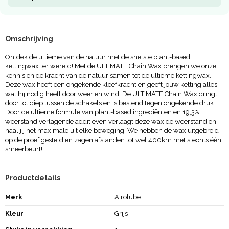
Omschrijving
Ontdek de ultieme van de natuur met de snelste plant-based
kettingwax ter wereld! Met de ULTIMATE Chain Wax brengen we onze
kennis en de kracht van de natuur samen tot de ultieme kettingwax.
Deze wax heeft een ongekende kleefkracht en geeft jouw ketting alles
wat hij nodig heeft door weer en wind. De ULTIMATE Chain Wax dringt
door tot diep tussen de schakels en is bestend tegen ongekende druk.
Door de ultieme formule van plant-based ingrediënten en 19,3%
weerstand verlagende additieven verlaagt deze wax de weerstand en
haal jij het maximale uit elke beweging. We hebben de wax uitgebreid
op de proef gesteld en zagen afstanden tot wel 400km met slechts één
smeerbeurt!
Productdetails
Merk
Airolube
Kleur
Grijs