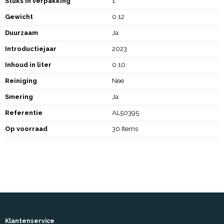
Stuks in verpakking
1
Gewicht
0.12
Duurzaam
Ja
Introductiejaar
2023
Inhoud in liter
0.10
Reiniging
Nee
Smering
Ja
Referentie
AL50395
Op voorraad
30 Items
Klantenservice