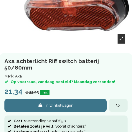
Axa achterlicht Riff switch batterij
50/80mm
Merk:
Axa
Op voorraad, vandaag besteld? Maandag verzonden!
21,34
€ 22,95
-7%
In winkelwagen
Gratis
verzending vanaf €50
Betalen zoals je wilt,
vooraf of achteraf
14 dagen
niet goed, geld terug garantie*