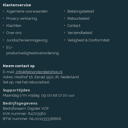
Klantenservice
Algemene voorwaarden
Betalingsbeleid
Privacy verklaring
Retourbeleid
Klachten
Contact
Over ons
Verzendbeleid
Juridische kennisgeving
Veiligheid & Conformiteit
EU-
productveiligheidsverordening
Neem contact op
E-mail:
info@fietsonderdeelshop.nl
Adres: Hoolhof 16, Eersel 5521 JR, Nederland
(let op, niet het retouradres)
Supporttijden
Maandag t/m vrijdag: 09:00 tot 17:00 uur
Bedrijfsgegevens
Bedrijfsnaam: Digister VOF
KVK nummer: 84723580
BTW nummer: NL001133338B66