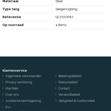
Materiaal
Staal
Type tang
Seegeringtang
Referentie
GC7720687
Op voorraad
4 Items
Klantenservice
Algemene voorwaarden
Betalingsbeleid
Privacy verklaring
Retourbeleid
Klachten
Contact
Over ons
Verzendbeleid
Juridische kennisgeving
Veiligheid & Conformiteit
EU-