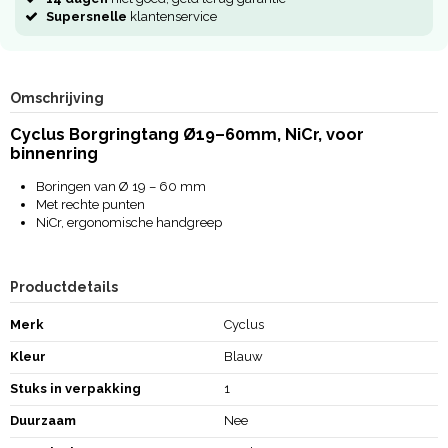
Supersnelle
klantenservice
Omschrijving
Cyclus Borgringtang Ø19–60mm, NiCr, voor
binnenring
Boringen van Ø 19 – 60 mm
Met rechte punten
NiCr, ergonomische handgreep
Productdetails
Merk
Cyclus
Kleur
Blauw
Stuks in verpakking
1
Duurzaam
Nee