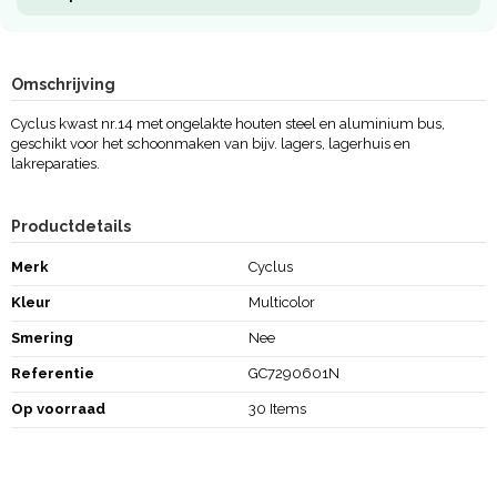
Omschrijving
Cyclus kwast nr.14 met ongelakte houten steel en aluminium bus,
geschikt voor het schoonmaken van bijv. lagers, lagerhuis en
lakreparaties.
Productdetails
Merk
Cyclus
Kleur
Multicolor
Smering
Nee
Referentie
GC7290601N
Op voorraad
30 Items