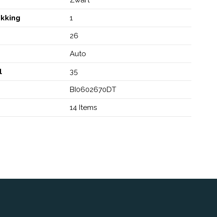
akking
1
26
Auto
l
35
BI0602670DT
14 Items