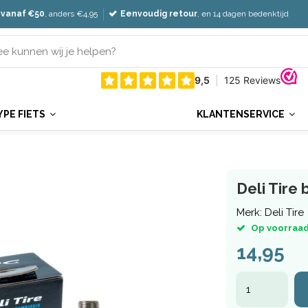
 vanaf €50
, anders €4,95
Eenvoudig retour
, en 14 dagen bedenktijd
YPE FIETS
KLANTENSERVICE
Deli Tire
Merk:
Deli Tire
Op voorraad
14,95