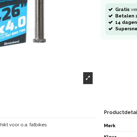
Gratis
ve
Betalen z
14 dagen
Supersne
Productdetai
ikt voor o.a. fatbikes.
Merk
Kleur