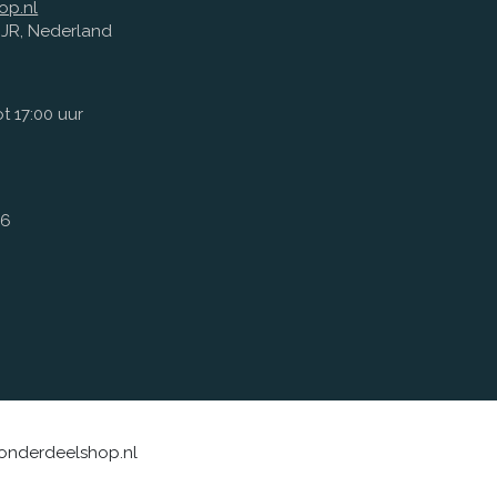
op.nl
1 JR, Nederland
t 17:00 uur
66
sonderdeelshop.nl