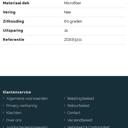
Materiaal dek
Microfiber
Vering
Nee
Zithouding
60 graden
Uitsparing
Ja
Referentie
ZDE63211
Klantenservice
Algemene voorwaarden
Betalingsbeleid
Privacy verklaring
Retourbeleid
Klachten
Contact
Over ons
Verzendbeleid
Juridische kennisgeving
Veiligheid & Conformiteit