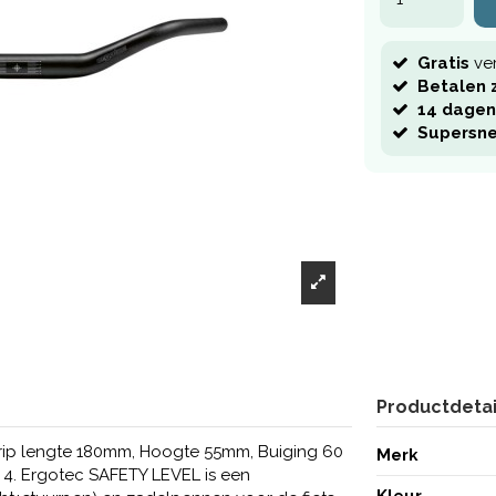
Gratis
ve
Betalen z
14 dagen
Supersne
Productdetai
rip lengte 180mm, Hoogte 55mm, Buiging 60
Merk
l: 4. Ergotec SAFETY LEVEL is een
Kleur