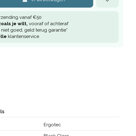
rzending vanaf €50
oals je wilt,
vooraf of achteraf
niet goed, geld terug garantie*
lle
klantenservice
ls
Ergotec
Black Gloss