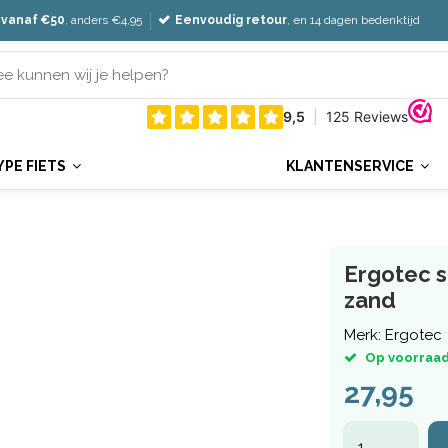
 vanaf €50
, anders €4,95
Eenvoudig retour
, en 14 dagen bedenktijd
YPE FIETS
KLANTENSERVICE
Ergotec s
zand
Merk:
Ergotec
Op voorraad
27,95