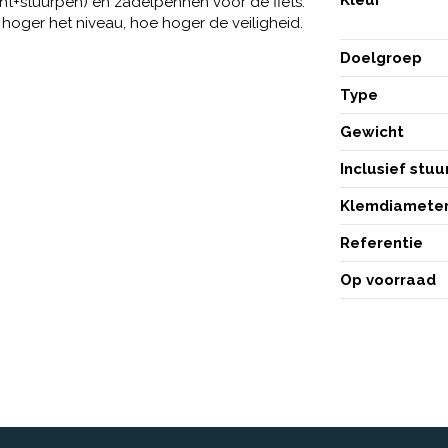
ht+stuurpen) en zadelpennen voor de fiets.
hoger het niveau, hoe hoger de veiligheid.
Doelgroep
Type
Gewicht
Inclusief stu
Klemdiamete
Referentie
Op voorraad