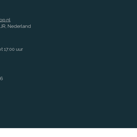
op.nl
1 JR, Nederland
t 17:00 uur
66