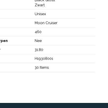
Zwart
Unisex
Moon Cruiser
460
urpen
Nee
r
31.80
H19308001
30 Items