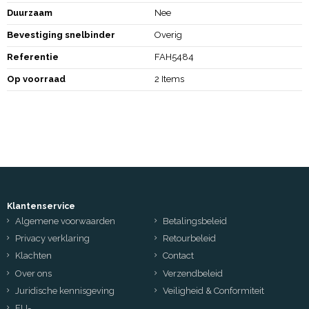
Duurzaam
Nee
Bevestiging snelbinder
Overig
Referentie
FAH5484
Op voorraad
2 Items
Klantenservice
Algemene voorwaarden
Betalingsbeleid
Privacy verklaring
Retourbeleid
Klachten
Contact
Over ons
Verzendbeleid
Juridische kennisgeving
Veiligheid & Conformiteit
EU-