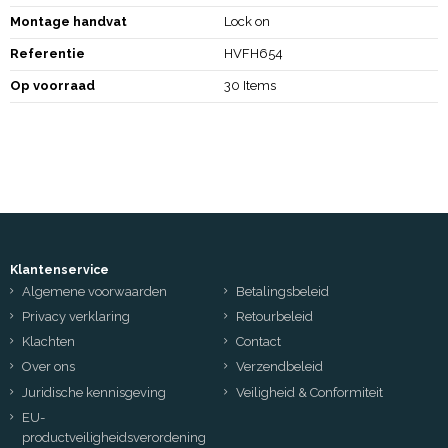
Montage handvat
Lock on
Referentie
HVFH654
Op voorraad
30 Items
Klantenservice
Algemene voorwaarden
Betalingsbeleid
Privacy verklaring
Retourbeleid
Klachten
Contact
Over ons
Verzendbeleid
Juridische kennisgeving
Veiligheid & Conformiteit
EU-
productveiligheidsverordening