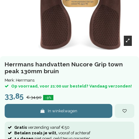
Herrmans handvatten Nucore Grip town
peak 130mm bruin
Merk:
Herrmans
Op voorraad, voor 21:00 uur besteld? Vandaag verzonden!
33,85
€ 34,90
-3%
In winkelwagen
Gratis
verzending vanaf €50
Betalen zoals je wilt,
vooraf of achteraf
14 dagen
niet goed, geld terug garantie*