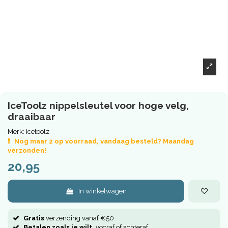
IceToolz nippelsleutel voor hoge velg,
draaibaar
Merk:
Icetoolz
Nog maar 2 op voorraad, vandaag besteld? Maandag
verzonden!
20,95
In winkelwagen
Gratis
verzending vanaf €50
Betalen zoals je wilt,
vooraf of achteraf