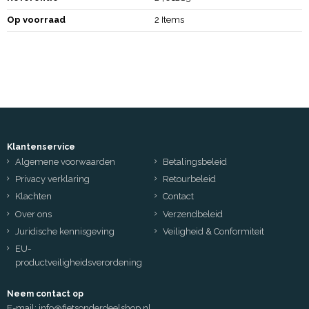
Op voorraad
2 Items
Klantenservice
Algemene voorwaarden
Betalingsbeleid
Privacy verklaring
Retourbeleid
Klachten
Contact
Over ons
Verzendbeleid
Juridische kennisgeving
Veiligheid & Conformiteit
EU-
productveiligheidsverordening
Neem contact op
E-mail:
info@fietsonderdeelshop.nl