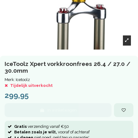
IceToolz Xpert vorkkroonfrees 26.4 / 27.0 /
30.0mm
Merk:
Icetoolz
Tijdelijk uitverkocht
299,95
In winkelwagen
Gratis
verzending vanaf €50
Betalen zoals je wilt,
vooraf of achteraf
14 dagen
niet goed, geld terug garantie*