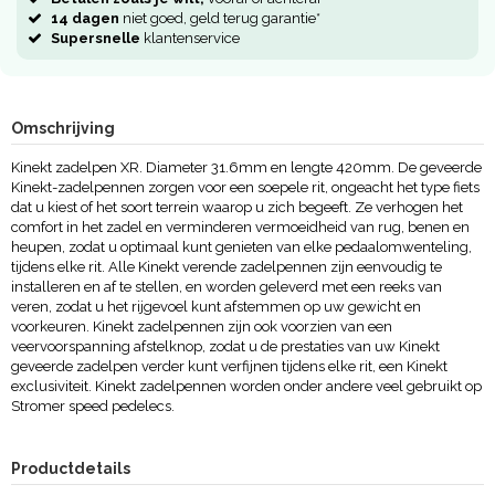
14 dagen
niet goed, geld terug garantie*
Supersnelle
klantenservice
Omschrijving
Kinekt zadelpen XR. Diameter 31.6mm en lengte 420mm. De geveerde
Kinekt-zadelpennen zorgen voor een soepele rit, ongeacht het type fiets
dat u kiest of het soort terrein waarop u zich begeeft. Ze verhogen het
comfort in het zadel en verminderen vermoeidheid van rug, benen en
heupen, zodat u optimaal kunt genieten van elke pedaalomwenteling,
tijdens elke rit. Alle Kinekt verende zadelpennen zijn eenvoudig te
installeren en af te stellen, en worden geleverd met een reeks van
veren, zodat u het rijgevoel kunt afstemmen op uw gewicht en
voorkeuren. Kinekt zadelpennen zijn ook voorzien van een
veervoorspanning afstelknop, zodat u de prestaties van uw Kinekt
geveerde zadelpen verder kunt verfijnen tijdens elke rit, een Kinekt
exclusiviteit. Kinekt zadelpennen worden onder andere veel gebruikt op
Stromer speed pedelecs.
Productdetails