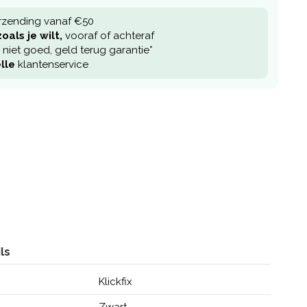
rzending vanaf €50
oals je wilt,
vooraf of achteraf
niet goed, geld terug garantie*
lle
klantenservice
ls
Klickfix
Zwart