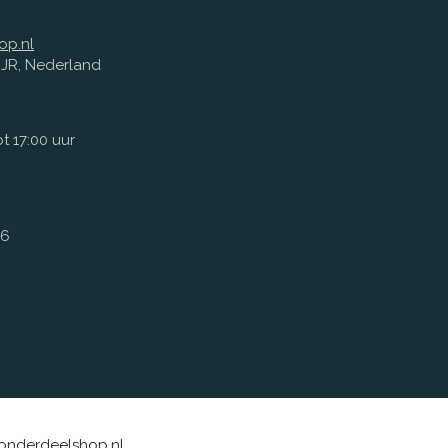
op.nl
1 JR, Nederland
t 17:00 uur
66
sonderdeelshop.nl