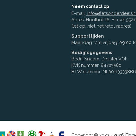
Neem contact op
E-mail:
info@fietsonderdeelsh
Adres: Hoolhof 16, Eersel 552
(let op, niet het retouradres)
Supporttijden
Maandag t/m vrijdag: 09:00 to
Bedrijfsgegevens
Bedrijfsnaam: Digister VOF
KVK nummer: 84723580
BTW nummer: NL001133338B
Copyright © 2023 - 2026 Fiet