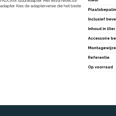
LICKfix stuuradapter. Met extra reflector
dapter. Kies de adapterversie die het beste
Plaatsbepali
Inclusief bev
Inhoud in liter
Accessoire b
Montagewijz
Referentie
Op voorraad