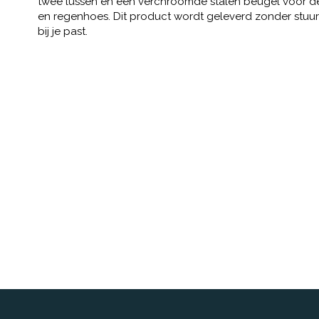
twee lussen en een verchroomde stalen beugel voor de K
en regenhoes. Dit product wordt geleverd zonder stuura
bij je past.