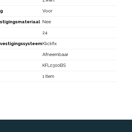
ng
Voor
estigingsmateriaal
Nee
24
evestigingssysteem
Klickfix
e
Afneembaar
KFL0300BS
1 Item