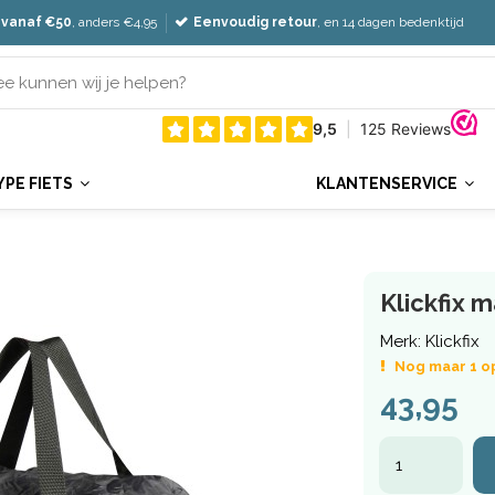
 vanaf €50
, anders €4,95
Eenvoudig retour
, en 14 dagen bedenktijd
YPE FIETS
KLANTENSERVICE
Klickfix 
Merk:
Klickfix
Nog maar 1 o
43,95