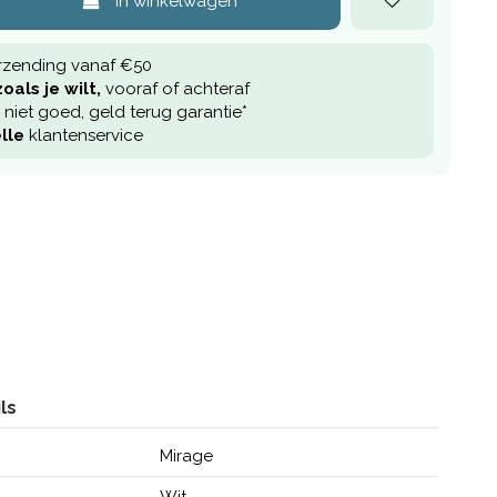
In winkelwagen
rzending vanaf €50
oals je wilt,
vooraf of achteraf
niet goed, geld terug garantie*
lle
klantenservice
ls
Mirage
Wit