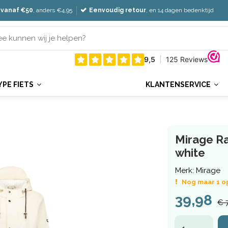
 vanaf €50
, anders €4,95
Eenvoudig retour
, en 14 dagen bedenktijd
YPE FIETS
KLANTENSERVICE
Mirage Ra
white
Merk:
Mirage
Nog maar 1 o
39,98
€ 