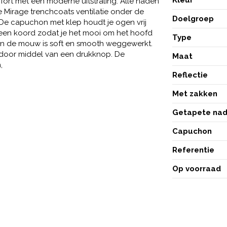
ort met een moderne uitstraling. Alle naden
 Mirage trenchcoats ventilatie onder de
Doelgroep
De capuchon met klep houdt je ogen vrij
 een koord zodat je het mooi om het hoofd
Type
k in de mouw is soft en smooth weggewerkt.
door middel van een drukknop. De
Maat
,
Reflectie
Met zakken
Getapete na
Capuchon
Referentie
Op voorraad