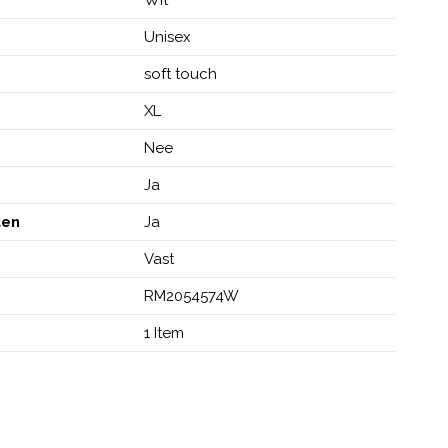
Unisex
soft touch
XL
Nee
Ja
den
Ja
Vast
RM2054574W
1 Item