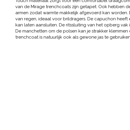
Touch materiaal zorgt voor een comfortabel draagcomf
van de Mirage trenchcoats zijn getapet. Ook hebben de
armen zodat warmte makkelijk afgevoerd kan worden. 
van regen, ideaal voor brildragers. De capuchon heeft
kan laten aansluiten. De ritssluiting van het opberg va
De manchetten om de polsen kan je strakker klemmen 
trenchcoat is natuurlijk ook als gewone jas te gebruiken