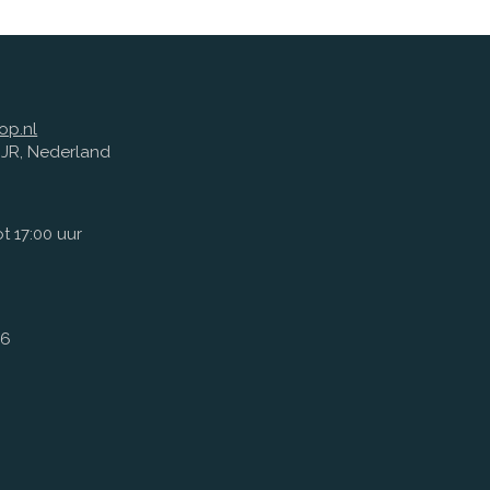
op.nl
1 JR, Nederland
t 17:00 uur
66