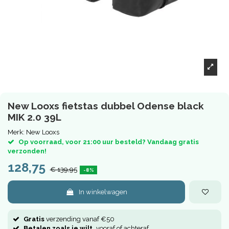
New Looxs fietstas dubbel Odense black
MIK 2.0 39L
Merk:
New Looxs
Op voorraad, voor 21:00 uur besteld? Vandaag gratis
verzonden!
128,75
€ 139,95
-8%
In winkelwagen
Gratis
verzending vanaf €50
Betalen zoals je wilt,
vooraf of achteraf