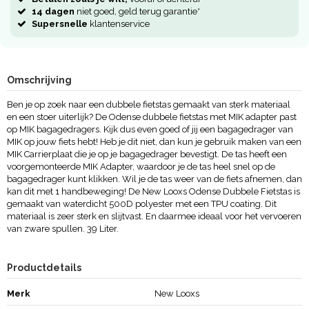
14 dagen
niet goed, geld terug garantie*
Supersnelle
klantenservice
Omschrijving
Ben je op zoek naar een dubbele fietstas gemaakt van sterk materiaal
en een stoer uiterlijk? De Odense dubbele fietstas met MIK adapter past
op MIK bagagedragers. Kijk dus even goed of jij een bagagedrager van
MIK op jouw fiets hebt! Heb je dit niet, dan kun je gebruik maken van een
MIK Carrierplaat die je op je bagagedrager bevestigt. De tas heeft een
voorgemonteerde MIK Adapter, waardoor je de tas heel snel op de
bagagedrager kunt klikken. Wil je de tas weer van de fiets afnemen, dan
kan dit met 1 handbeweging! De New Looxs Odense Dubbele Fietstas is
gemaakt van waterdicht 500D polyester met een TPU coating. Dit
materiaal is zeer sterk en slijtvast. En daarmee ideaal voor het vervoeren
van zware spullen. 39 Liter.
Productdetails
Merk
New Looxs