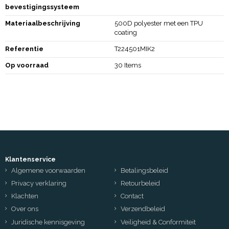
bevestigingssysteem
Materiaalbeschrijving
500D polyester met een TPU
coating
Referentie
T224501MIK2
Op voorraad
30 Items
Klantenservice
Algemene voorwaarden
Betalingsbeleid
Privacy verklaring
Retourbeleid
Klachten
Contact
Over ons
Verzendbeleid
Juridische kennisgeving
Veiligheid & Conformiteit