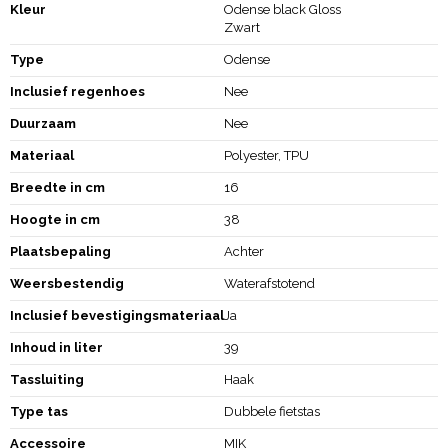
Kleur
Odense black Gloss
Zwart
Type
Odense
Inclusief regenhoes
Nee
Duurzaam
Nee
Materiaal
Polyester, TPU
Breedte in cm
16
Hoogte in cm
38
Plaatsbepaling
Achter
Weersbestendig
Waterafstotend
Inclusief bevestigingsmateriaal
Ja
Inhoud in liter
39
Tassluiting
Haak
Type tas
Dubbele fietstas
Accessoire
MIK