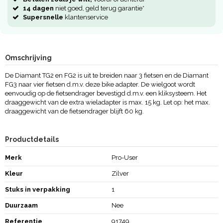
14 dagen
niet goed, geld terug garantie*
Supersnelle
klantenservice
Omschrijving
De Diamant TG2 en FG2 is uit te breiden naar 3 fietsen en de Diamant
FG3 naar vier fietsen d.m.v. deze bike adapter. De wielgoot wordt
eenvoudig op de fietsendrager bevestigd d.m.v. een kliksysteem. Het
draaggewicht van de extra wieladapter is max. 15 kg. Let op: het max.
draaggewicht van de fietsendrager blijft 60 kg.
Productdetails
Merk
Pro-User
Kleur
Zilver
Stuks in verpakking
1
Duurzaam
Nee
Referentie
91749