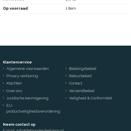
Op voorraad
1 Item
Klantenservice
Algemene voorwaarden
Betalingsbeleid
Privacy verklaring
Retourbeleid
Klachten
Contact
Over ons
Verzendbeleid
Juridische kennisgeving
Veiligheid & Conformiteit
EU-
productveiligheidsverordening
Neem contact op
E-mail:
info@fietsonderdeelshop.nl