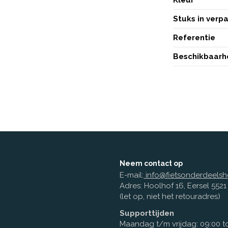
Stuks in verp
Referentie
Beschikbaarh
Neem contact op
E-mail:
info@fietsonderdeelsh
Adres: Hoolhof 16, Eersel 552
(let op, niet het retouradres)
Supporttijden
Maandag t/m vrijdag: 09:00 to