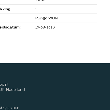
akking
1
PU99090ON
eidsdatum:
10-08-2026
op.nl
1 JR, Nederland
t 17:00 uur