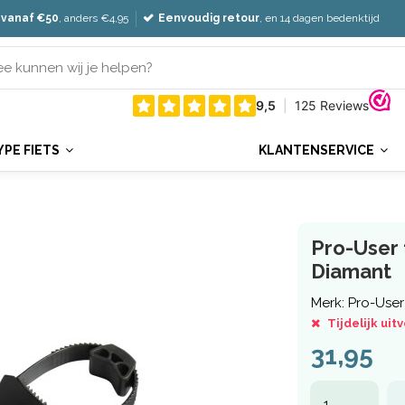
 vanaf €50
, anders €4,95
Eenvoudig retour
, en 14 dagen bedenktijd
YPE FIETS
KLANTENSERVICE
Pro-User 
Diamant
Merk:
Pro-User
Tijdelijk ui
31,95