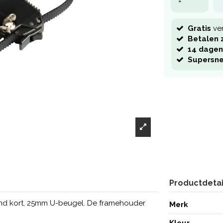
Gratis
ve
Betalen z
14 dagen
Supersne
Productdetai
and kort, 25mm U-beugel. De framehouder
Merk
Kleur