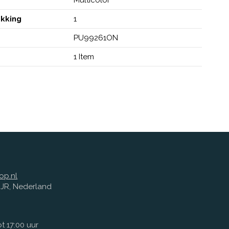
akking
1
PU99261ON
1 Item
op.nl
1 JR, Nederland
t 17:00 uur