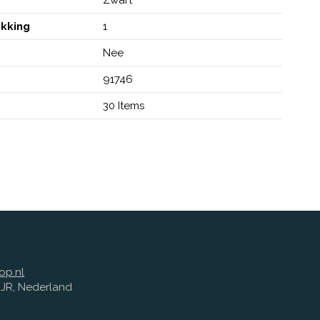
akking
1
Nee
91746
30 Items
op.nl
1 JR, Nederland