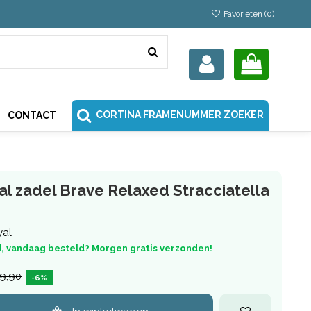
Favorieten (
0
)
CORTINA FRAMENUMMER ZOEKER
CONTACT
al zadel Brave Relaxed Stracciatella
yal
, vandaag besteld? Morgen gratis verzonden!
9,90
-6%