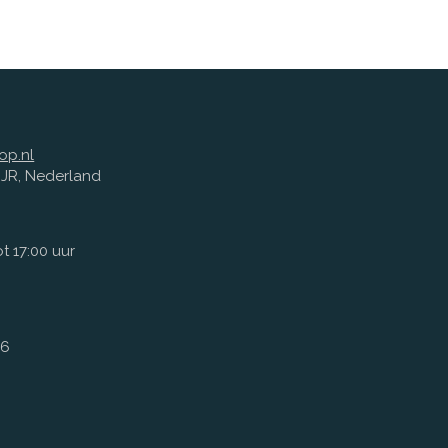
op.nl
1 JR, Nederland
t 17:00 uur
66