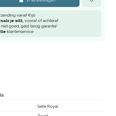
In winkelwagen
rzending vanaf €50
oals je wilt,
vooraf of achteraf
niet goed, geld terug garantie*
lle
klantenservice
ls
Selle Royal
Zwart