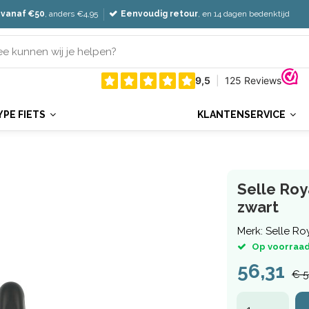
 vanaf €50
, anders €4,95
Eenvoudig retour
, en 14 dagen bedenktijd
YPE FIETS
KLANTENSERVICE
Selle Roy
zwart
Merk:
Selle Ro
Op voorraad
56,31
€ 5