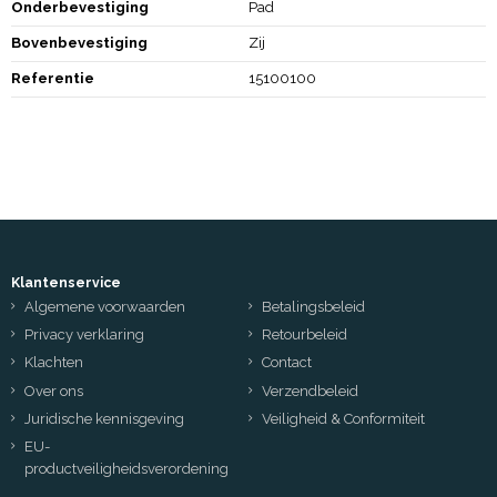
Onderbevestiging
Pad
Bovenbevestiging
Zij
Referentie
15100100
Klantenservice
Algemene voorwaarden
Betalingsbeleid
Privacy verklaring
Retourbeleid
Klachten
Contact
Over ons
Verzendbeleid
Juridische kennisgeving
Veiligheid & Conformiteit
EU-
productveiligheidsverordening