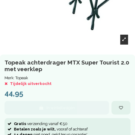
Topeak achterdrager MTX Super Tourist 2.0
met veerklep
Merk:
Topeak
Tijdelijk uitverkocht
44,95
In winkelwagen
Gratis
verzending vanaf €50
Betalen zoals je wilt,
vooraf of achteraf
14 dagen
niet goed, geld terug garantie*