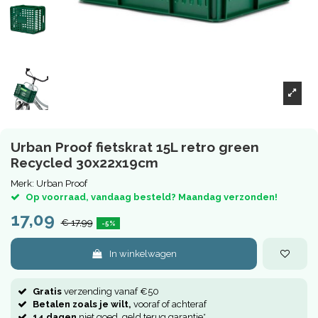
Urban Proof fietskrat 15L retro green
Recycled 30x22x19cm
Merk:
Urban Proof
Op voorraad, vandaag besteld? Maandag verzonden!
17,09
€ 17,99
-5%
In winkelwagen
Gratis
verzending vanaf €50
Betalen zoals je wilt,
vooraf of achteraf
14 dagen
niet goed, geld terug garantie*