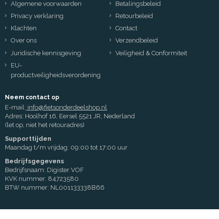
Algemene voorwaarden
Betalingsbeleid
Privacy verklaring
Retourbeleid
Klachten
Contact
Over ons
Verzendbeleid
Juridische kennisgeving
Veiligheid & Conformiteit
EU-
productveiligheidsverordening
Neem contact op
E-mail:
info@fietsonderdeelshop.nl
Adres: Hoolhof 16, Eersel 5521 JR, Nederland
(let op, niet het retouradres)
Supporttijden
Maandag t/m vrijdag: 09:00 tot 17:00 uur
Bedrijfsgegevens
Bedrijfsnaam: Digister VOF
KVK nummer: 84723580
BTW nummer: NL001133338B66