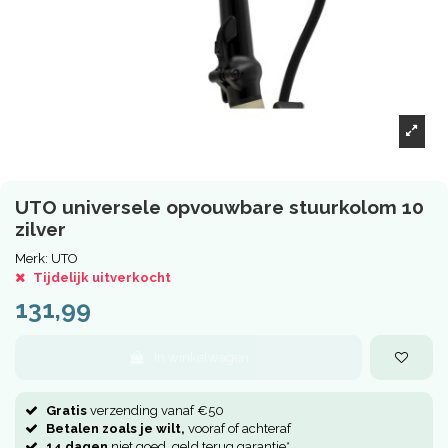
UTO universele opvouwbare stuurkolom 10
zilver
Merk:
UTO
Tijdelijk uitverkocht
131,99
In winkelwagen
Gratis
verzending vanaf €50
Betalen zoals je wilt,
vooraf of achteraf
14 dagen
niet goed, geld terug garantie*