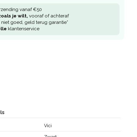
rzending vanaf €50
oals je wilt,
vooraf of achteraf
niet goed, geld terug garantie*
lle
klantenservice
ls
Vici
Zwart