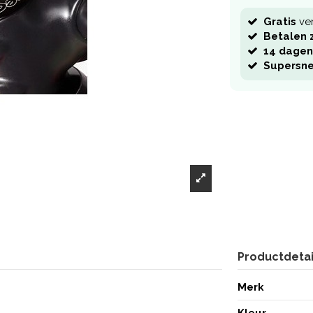
Gratis
ve
Betalen z
14 dagen
Supersne
Productdetai
Merk
Kleur