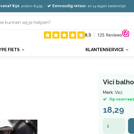
 vanaf €50
, anders €4,95
Eenvoudig retour
, en 14 dagen bedenktijd
YPE FIETS
KLANTENSERVICE
Vici balh
Merk:
Vici
Op voorraad
18,29