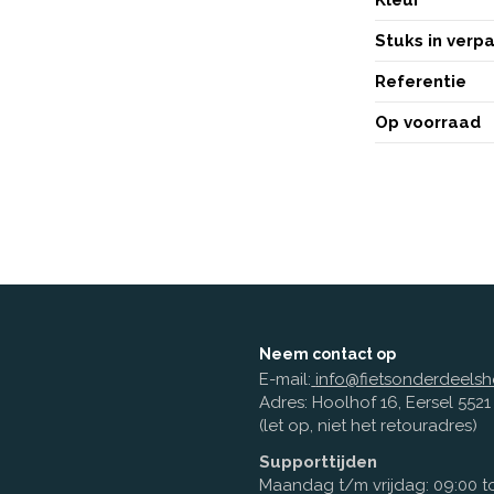
Stuks in verp
Referentie
Op voorraad
Neem contact op
E-mail:
info@fietsonderdeelsh
Adres: Hoolhof 16, Eersel 552
(let op, niet het retouradres)
Supporttijden
Maandag t/m vrijdag: 09:00 to