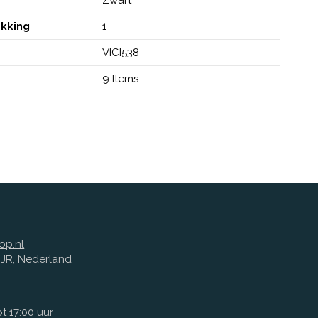
akking
1
VICI538
9 Items
op.nl
1 JR, Nederland
t 17:00 uur