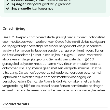
14 dagen
niet goed, geld terug garantie*
Supersnelle
klantenservice
Omschrijving
De CITY Bikepack combineert stedelijke stijl met slimme functionaliteit
voor moeiteloos woon-werkverkeer. Op de fiets wordt de tas stevig aan
de bagagedrager bevestigd, waardoor het gewicht van je schouders
verdwijnt en je comfortabel en zonder transpireren kunt rijden. Buiten
de fiets verandert hij direct in een stijlvolle rugzak – ideaal voor werk,
afspraken en dagelijks gebruik. Gemaakt van waterdicht 900D
gerecycled polyester met duurzame YKK-ritsen en metalen details,
ontworpen om lang mee te gaan met een verfijnde, minimalistische
uitstraling. De tas heeft gevoerde schouderbanden, een beschermd
laptopvak en overzichtelijke compartimenten voor dagelijkse
benodigdheden. Dankzij de Rixen & Kaul Vario-haken met centrale
vergrendeling blijft de tas stabiel op de fiets en comfortabel te dragen
ernaast. Een moderne en praktische metgezel voor de stedelijke fietser.
Productdetails