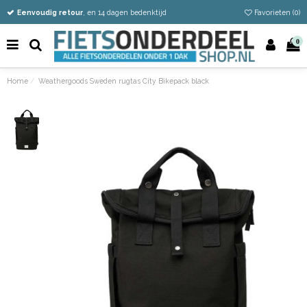
Vandaag besteld
Gratis verzending vanaf €50
Eenvoudig retour
, en 14 dagen bedenktijd
Favorieten (
0
)
0
Home
Weathergoods Sweden rugtas City Bikepack black